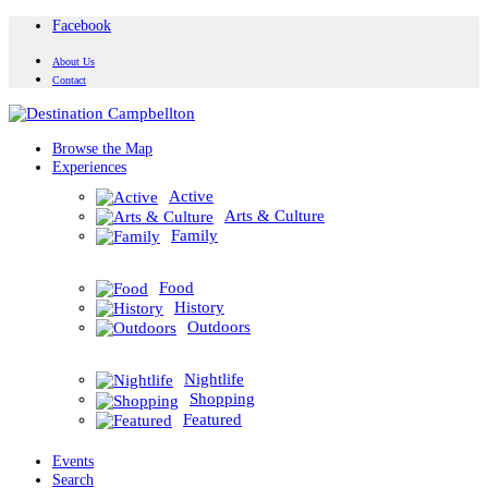
Facebook
About Us
Contact
Browse the Map
Experiences
Active
Arts & Culture
Family
Food
History
Outdoors
Nightlife
Shopping
Featured
Events
Search