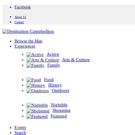
Facebook
About Us
Contact
Browse the Map
Experiences
Active
Arts & Culture
Family
Food
History
Outdoors
Nightlife
Shopping
Featured
Events
Search