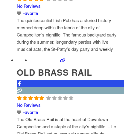
No Reviews
Favorite
The quintessential Irish Pub has a storied history
meshed deep within the fabric of the city of
Campbellton’s nightlife. The famous backyard party
during the summer, lengendary parties with live
musical acts, the St-Patty’s day party and weekly
specials make this bar synonymous with a roaring
good time to be had in the city! – Ce pub irlandais a
OLD BRASS RAIL
une
Read more...
No Reviews
Favorite
The Old Brass Rail is at the heart of Downtown
Campbellton and a staple of the city’s nightlife. – Le
Old Brass Rail est au cœur du centre-ville de