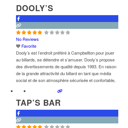
DOOLY’S
more...
No Reviews
Favorite
Dooly’s est l’endroit préféré à Campbellton pour jouer
au billards, se détendre et s’amuser. Dooly’s propose
des divertissements de qualité depuis 1993. En raison
de la grande attractivité du billard en tant que média
social et de son atmosphère sécurisée et confortable,
Dooly’s convient parfaitement à tous ceux qui
recherchent un lieu de détente, de rencontres ou de
TAP’S BAR
sortie en
Read more...