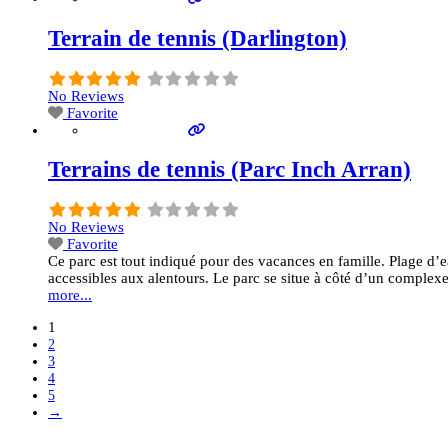
Terrain de tennis (Darlington)
No Reviews
Favorite
Terrains de tennis (Parc Inch Arran)
No Reviews
Favorite
Ce parc est tout indiqué pour des vacances en famille. Plage d’eau
accessibles aux alentours. Le parc se situe à côté d’un complex
more...
1
2
3
4
5
→