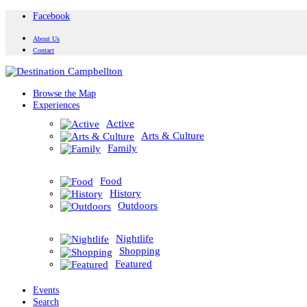
Facebook
About Us
Contact
Browse the Map
Experiences
Active
Arts & Culture
Family
Food
History
Outdoors
Nightlife
Shopping
Featured
Events
Search