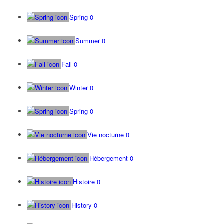
Spring
0
Summer
0
Fall
0
Winter
0
Spring
0
Vie nocturne
0
Hébergement
0
Histoire
0
History
0