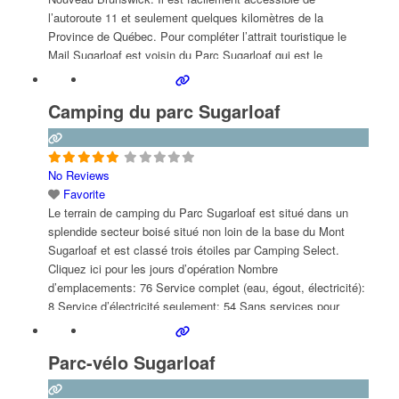
l’autoroute 11 et seulement quelques kilomètres de la
Province de Québec. Pour compléter l’attrait touristique le
Mail Sugarloaf est voisin du Parc Sugarloaf qui est le
deuxième plus grand parc provincial au
Read more...
Camping du parc Sugarloaf
No Reviews
Favorite
Le terrain de camping du Parc Sugarloaf est situé dans un
splendide secteur boisé situé non loin de la base du Mont
Sugarloaf et est classé trois étoiles par Camping Select.
Cliquez ici pour les jours d’opération Nombre
d’emplacements: 76 Service complet (eau, égout, électricité):
8 Service d’électricité seulement: 54 Sans services pour
tentes: 11 Yourtes [abris rustiques] service d’électricité
Read
more...
Parc-vélo Sugarloaf