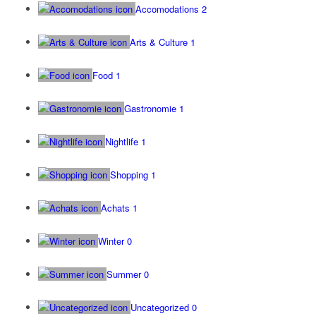
Accomodations
2
Arts & Culture
1
Food
1
Gastronomie
1
Nightlife
1
Shopping
1
Achats
1
Winter
0
Summer
0
Uncategorized
0