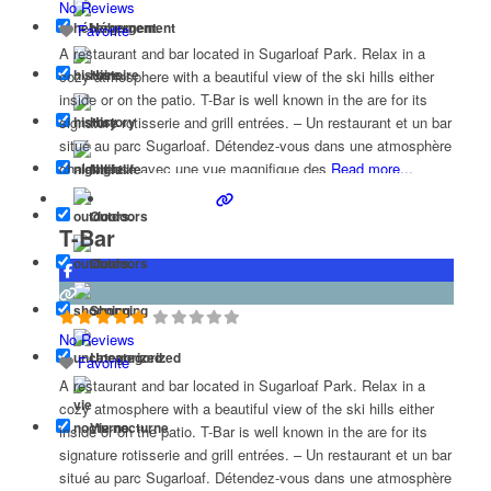
No Reviews
Hébergement
Favorite
A restaurant and bar located in Sugarloaf Park. Relax in a
cozy atmosphere with a beautiful view of the ski hills either
Histoire
inside or on the patio. T-Bar is well known in the are for its
signature rotisserie and grill entrées. – Un restaurant et un bar
History
situé au parc Sugarloaf. Détendez-vous dans une atmosphère
chaleureuse avec une vue magnifique des
Read more...
Nightlife
Outdoors
T-Bar
Outdoors
Shopping
No Reviews
Uncategorized
Favorite
A restaurant and bar located in Sugarloaf Park. Relax in a
cozy atmosphere with a beautiful view of the ski hills either
Vie nocturne
inside or on the patio. T-Bar is well known in the are for its
signature rotisserie and grill entrées. – Un restaurant et un bar
situé au parc Sugarloaf. Détendez-vous dans une atmosphère