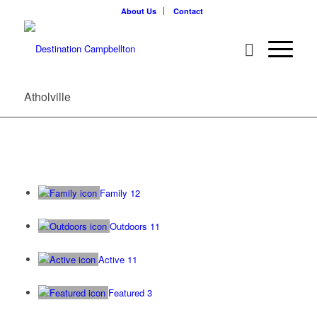
About Us
Contact
Atholville
Family
12
Outdoors
11
Active
11
Featured
3