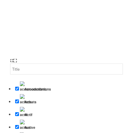
Accomodations
Achats
Actif
Active