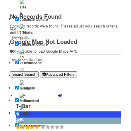
No Records Found
Arts & Culture
Sorry, no records were found. Please adjust your search criteria
and try again.
Google Map Not Loaded
Arts et culture
Sorry, unable to load Google Maps API.
En vedette
Search
Search
Advanced Filters
Famille
Family
Featured
T-Bar
Food
Gastronomie