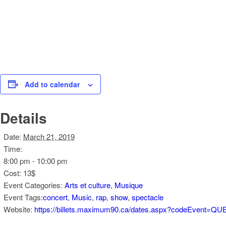
Add to calendar
Details
Date:
March 21, 2019
Time:
8:00 pm - 10:00 pm
Cost:
13$
Event Categories:
Arts et culture
,
Musique
Event Tags:
concert
,
Music
,
rap
,
show
,
spectacle
Website:
https://billets.maximum90.ca/dates.aspx?codeEvent=Q