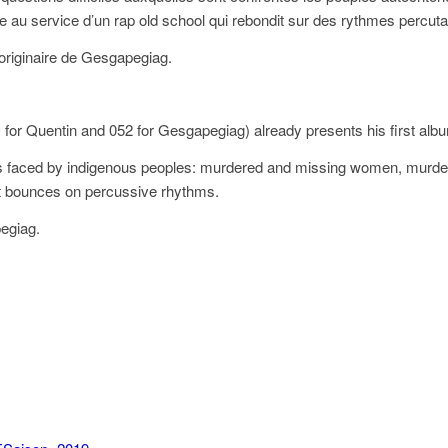
érée au service d’un rap old school qui rebondit sur des rythmes percuta
riginaire de Gesgapegiag.
 for Quentin and 052 for Gesgapegiag) already presents his first albu
ions faced by indigenous peoples: murdered and missing women, murder 
that bounces on percussive rhythms.
egiag.