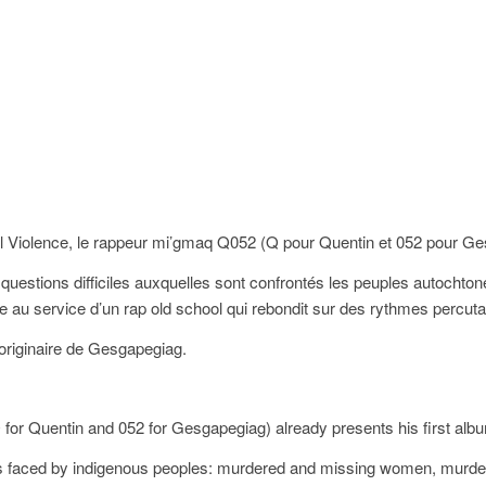
ral Violence, le rappeur mi’gmaq Q052 (Q pour Quentin et 052 pour G
s questions difficiles auxquelles sont confrontés les peuples autoch
érée au service d’un rap old school qui rebondit sur des rythmes percuta
riginaire de Gesgapegiag.
 for Quentin and 052 for Gesgapegiag) already presents his first albu
ions faced by indigenous peoples: murdered and missing women, murder 