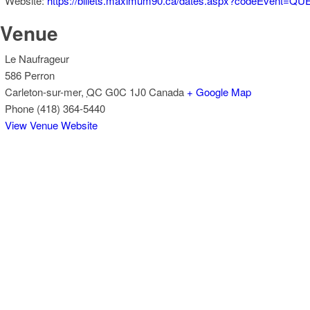
Website:
https://billets.maximum90.ca/dates.aspx?codeEvent=Q
Venue
Le Naufrageur
586 Perron
Carleton-sur-mer
,
QC
G0C 1J0
Canada
+ Google Map
Phone
(418) 364-5440
View Venue Website