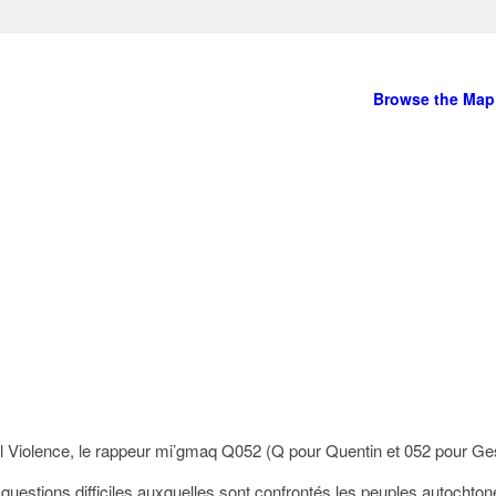
Browse the Map
ral Violence, le rappeur mi’gmaq Q052 (Q pour Quentin et 052 pour G
s questions difficiles auxquelles sont confrontés les peuples autoch