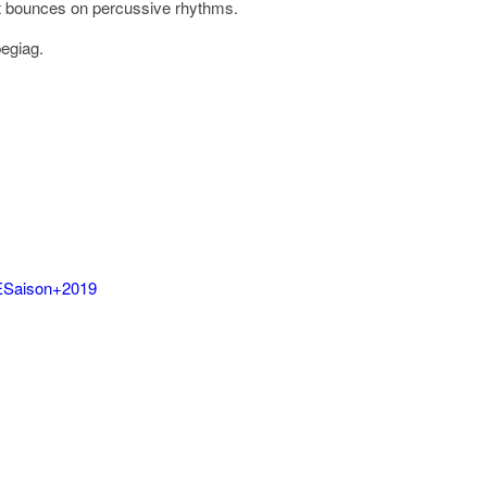
that bounces on percussive rhythms.
egiag.
UESaison+2019