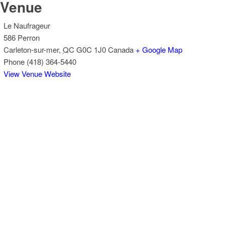
Venue
Le Naufrageur
586 Perron
Carleton-sur-mer
,
QC
G0C 1J0
Canada
+ Google Map
Phone
(418) 364-5440
View Venue Website