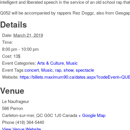
intelligent and liberated speech in the service of an old school rap 
Q052 will be accompanied by rappers Rez Doggz, also from Gesgap
Details
Date:
March 21, 2019
Time:
8:00 pm - 10:00 pm
Cost:
13$
Event Categories:
Arts & Culture
,
Music
Event Tags:
concert
,
Music
,
rap
,
show
,
spectacle
Website:
https://billets.maximum90.ca/dates.aspx?codeEvent=Q
Venue
Le Naufrageur
586 Perron
Carleton-sur-mer
,
QC
G0C 1J0
Canada
+ Google Map
Phone
(418) 364-5440
View Venue Website