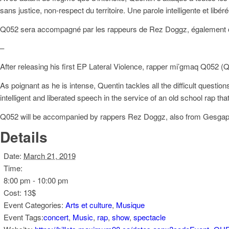
sans justice, non-respect du territoire. Une parole intelligente et lib
Q052 sera accompagné par les rappeurs de Rez Doggz, également o
–
After releasing his first EP Lateral Violence, rapper mi’gmaq Q052 (Q
As poignant as he is intense, Quentin tackles all the difficult quest
intelligent and liberated speech in the service of an old school rap 
Q052 will be accompanied by rappers Rez Doggz, also from Gesgap
Details
Date:
March 21, 2019
Time:
8:00 pm - 10:00 pm
Cost:
13$
Event Categories:
Arts et culture
,
Musique
Event Tags:
concert
,
Music
,
rap
,
show
,
spectacle