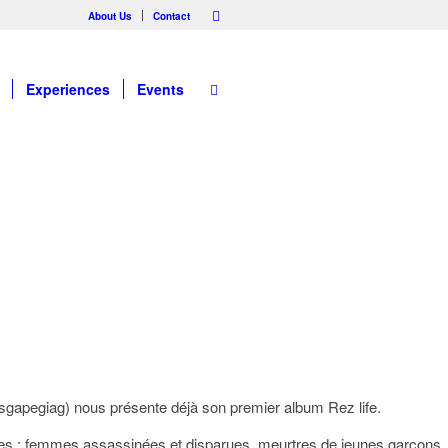
About Us
Contact
Experiences
Events
esgapegiag) nous présente déjà son premier album Rez life.
tones : femmes assassinées et disparues, meurtres de jeunes garçons