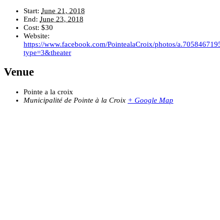
Start:
June 21, 2018
End:
June 23, 2018
Cost:
$30
Website:
https://www.facebook.com/PointealaCroix/photos/a.705846
type=3&theater
Venue
Pointe a la croix
Municipalité de Pointe à la Croix
+ Google Map