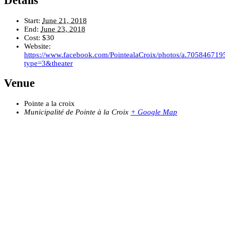
Details
Start:
June 21, 2018
End:
June 23, 2018
Cost:
$30
Website:
https://www.facebook.com/PointealaCroix/photos/a.705846
type=3&theater
Venue
Pointe a la croix
Municipalité de Pointe à la Croix
+ Google Map