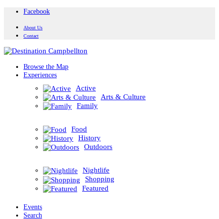
Facebook
About Us
Contact
Browse the Map
Experiences
Active
Arts & Culture
Family
Food
History
Outdoors
Nightlife
Shopping
Featured
Events
Search