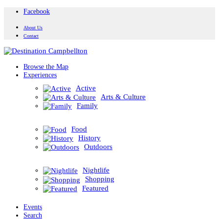
Facebook
About Us
Contact
Browse the Map
Experiences
Active
Arts & Culture
Family
Food
History
Outdoors
Nightlife
Shopping
Featured
Events
Search