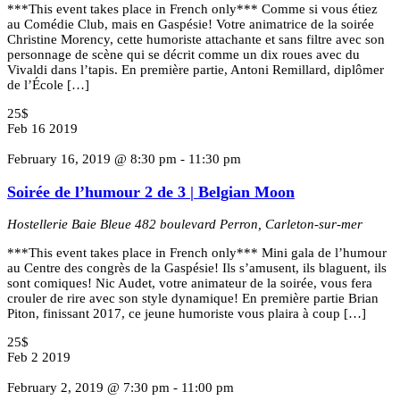
***This event takes place in French only*** Comme si vous étiez
au Comédie Club, mais en Gaspésie! Votre animatrice de la soirée
Christine Morency, cette humoriste attachante et sans filtre avec son
personnage de scène qui se décrit comme un dix roues avec du
Vivaldi dans l’tapis. En première partie, Antoni Remillard, diplômer
de l’École […]
25$
Feb
16
2019
February 16, 2019 @ 8:30 pm
-
11:30 pm
Soirée de l’humour 2 de 3 | Belgian Moon
Hostellerie Baie Bleue
482 boulevard Perron, Carleton-sur-mer
***This event takes place in French only*** Mini gala de l’humour
au Centre des congrès de la Gaspésie! Ils s’amusent, ils blaguent, ils
sont comiques! Nic Audet, votre animateur de la soirée, vous fera
crouler de rire avec son style dynamique! En première partie Brian
Piton, finissant 2017, ce jeune humoriste vous plaira à coup […]
25$
Feb
2
2019
February 2, 2019 @ 7:30 pm
-
11:00 pm