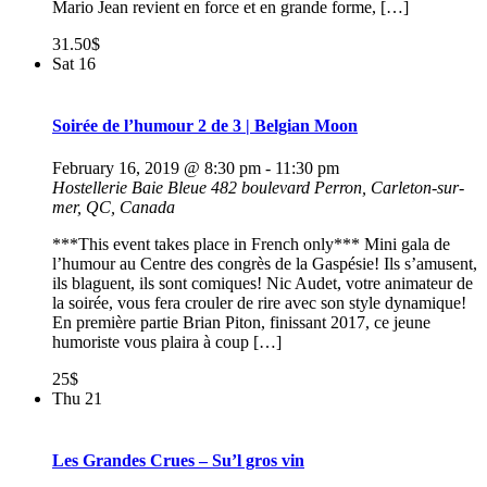
Mario Jean revient en force et en grande forme, […]
31.50$
Sat
16
Soirée de l’humour 2 de 3 | Belgian Moon
February 16, 2019 @ 8:30 pm
-
11:30 pm
Hostellerie Baie Bleue
482 boulevard Perron, Carleton-sur-
mer, QC, Canada
***This event takes place in French only*** Mini gala de
l’humour au Centre des congrès de la Gaspésie! Ils s’amusent,
ils blaguent, ils sont comiques! Nic Audet, votre animateur de
la soirée, vous fera crouler de rire avec son style dynamique!
En première partie Brian Piton, finissant 2017, ce jeune
humoriste vous plaira à coup […]
25$
Thu
21
Les Grandes Crues – Su’l gros vin