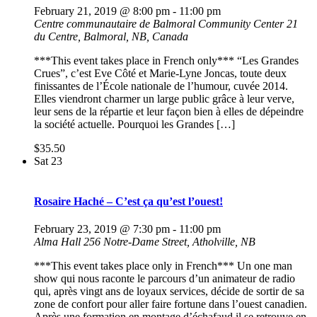
February 21, 2019 @ 8:00 pm
-
11:00 pm
Centre communautaire de Balmoral Community Center
21
du Centre, Balmoral, NB, Canada
***This event takes place in French only*** “Les Grandes
Crues”, c’est Eve Côté et Marie-Lyne Joncas, toute deux
finissantes de l’École nationale de l’humour, cuvée 2014.
Elles viendront charmer un large public grâce à leur verve,
leur sens de la répartie et leur façon bien à elles de dépeindre
la société actuelle. Pourquoi les Grandes […]
$35.50
Sat
23
Rosaire Haché – C’est ça qu’est l’ouest!
February 23, 2019 @ 7:30 pm
-
11:00 pm
Alma Hall
256 Notre-Dame Street, Atholville, NB
***This event takes place only in French*** Un one man
show qui nous raconte le parcours d’un animateur de radio
qui, après vingt ans de loyaux services, décide de sortir de sa
zone de confort pour aller faire fortune dans l’ouest canadien.
Après une formation en montage d’échafaud il se retrouve en