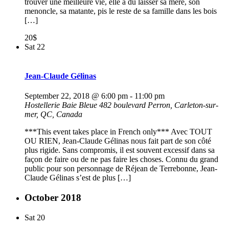
trouver une meilleure vie, elle a dû laisser sa mère, son
menoncle, sa matante, pis le reste de sa famille dans les bois
[…]
20$
Sat
22
Jean-Claude Gélinas
September 22, 2018 @ 6:00 pm
-
11:00 pm
Hostellerie Baie Bleue
482 boulevard Perron, Carleton-sur-
mer, QC, Canada
***This event takes place in French only*** Avec TOUT
OU RIEN, Jean-Claude Gélinas nous fait part de son côté
plus rigide. Sans compromis, il est souvent excessif dans sa
façon de faire ou de ne pas faire les choses. Connu du grand
public pour son personnage de Réjean de Terrebonne, Jean-
Claude Gélinas s’est de plus […]
October 2018
Sat
20