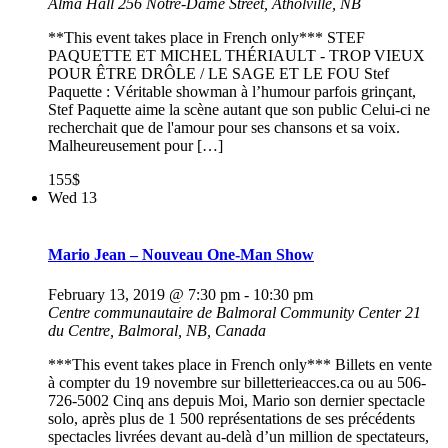
Alma Hall
256 Notre-Dame Street, Atholville, NB
**This event takes place in French only*** STEF
PAQUETTE ET MICHEL THÉRIAULT - TROP VIEUX
POUR ÊTRE DRÔLE / LE SAGE ET LE FOU Stef
Paquette : Véritable showman à l’humour parfois grinçant,
Stef Paquette aime la scène autant que son public Celui-ci ne
recherchait que de l'amour pour ses chansons et sa voix.
Malheureusement pour […]
155$
Wed
13
Mario Jean – Nouveau One-Man Show
February 13, 2019 @ 7:30 pm
-
10:30 pm
Centre communautaire de Balmoral Community Center
21
du Centre, Balmoral, NB, Canada
***This event takes place in French only*** Billets en vente
à compter du 19 novembre sur billetterieacces.ca ou au 506-
726-5002 Cinq ans depuis Moi, Mario son dernier spectacle
solo, après plus de 1 500 représentations de ses précédents
spectacles livrées devant au-delà d’un million de spectateurs,