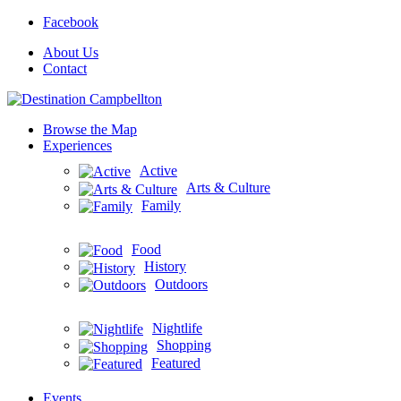
Facebook
About Us
Contact
Browse the Map
Experiences
Active
Arts & Culture
Family
Food
History
Outdoors
Nightlife
Shopping
Featured
Events